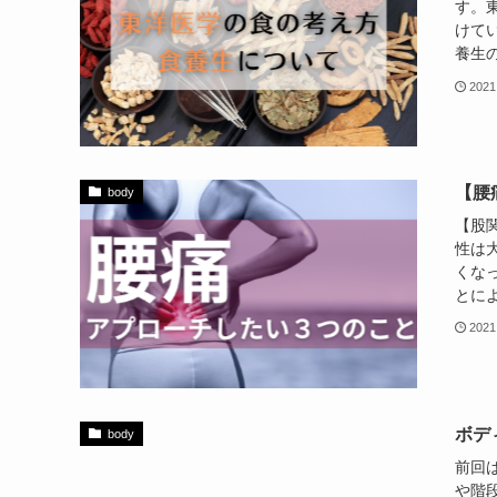
す。
けて
養生の
2021
【腰
body
【股
性は
くな
とによ
2021
ボデ
body
前回
や階