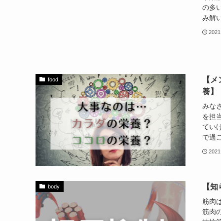
の多
み解い
2021
【メ
food
養】
みな
を担
てい
で過ご
2021
【知
body
筋肉
筋肉