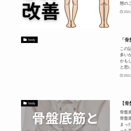
態のこ
2021
「骨
body
この
多い
かも
と思い
2021
【骨
body
骨盤
骨盤
まっ
った姿