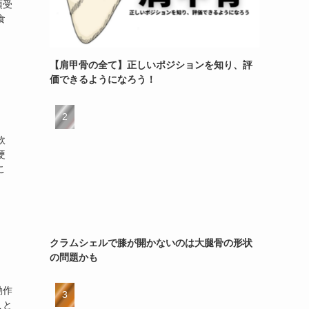
頃受
食
【肩甲骨の全て】正しいポジションを知り、評
価できるようになろう！
軟
硬
こ
クラムシェルで膝が開かないのは大腿骨の形状
の問題かも
動作
こと