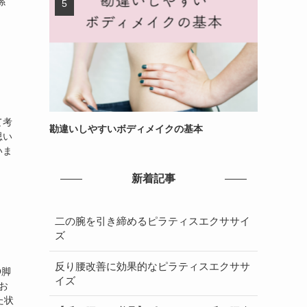
係
て考
勘違いしやすいボディメイクの基本
思い
いま
新着記事
二の腕を引き締めるピラティスエクササイ
ズ
反り腰改善に効果的なピラティスエクササ
O脚
イズ
お
た状