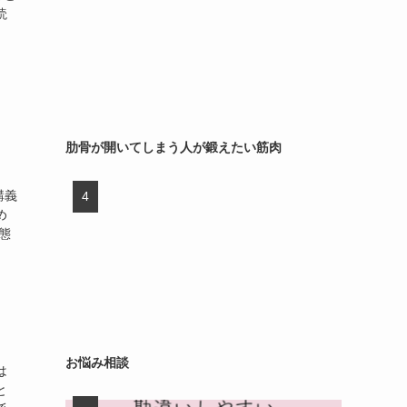
読
肋骨が開いてしまう人が鍛えたい筋肉
講義
め
態
お悩み相談
は
と