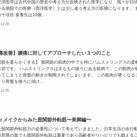
東洋医学は古代中国の歴史や考え方が反映された医学になり、我々が日
いる病院での医療（西洋医学）とは少し違う考え方の医療になります。 
十項目 食養生は10個...
.12.28
痛改善】腰痛に対してアプローチしたい３つのこと
関節を柔らかくする】 股関節の筋肉の中でも特にハムストリングスの柔
大切です。 ハムストリングスは太ももの後ろにある筋肉で、この筋肉が
ってしまうと骨盤の動きが制限されてしまいます。 この筋肉が硬くなる
り骨盤を後ろに傾け...
.12.25
ィメイクからみた股関節外転筋〜美脚編〜
は股関節外転筋力の必要性について考えていきました。日常生活の歩行
段昇降の面でも股関節外転筋は重要であり高齢者やリハビリでも鍛える