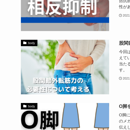
拮抗
性があ
2021
股関
body
今回
えて
当た
す。 
2021
O脚
body
O脚
のメ
伝え