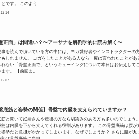
とです。 このよう...
.12.14
盤正面」は間違い？〜アーサナを解剖学的に読み解く〜
記事を読んで頂いている方の中には、ヨガ愛好者やインストラクターの
かもしれません。 ヨガをしたことがある人なら一度は言われたことがあ
しれない「骨盤正面で」というキューイングについて本日はお伝えして
ます。 【前回ま...
.12.07
盤底筋と姿勢の関係】骨盤で内臓を支えられていますか？
底筋と聞いて妊婦さんや産後の方なら馴染みのある方も多いのでしょう
底筋は内臓を下から支えてくれる役割があります。 この骨盤底筋は腰が
た姿勢だと負担がかかってしまいます。なぜでしょうか？ さらに腰が丸
勢は骨盤底筋に負担...