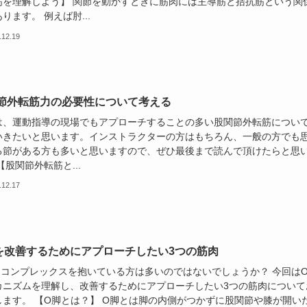
筋を理解しよう】 関節を動かすときに筋肉には主導筋と拮抗筋という関
ります。 例えば肘...
.12.19
節外転筋力の必要性について考える
は、運動指導の現場でもアプローチすることの多い股関節外転筋につい
いきたいと思います。インストラクターの方はもちろん、一般の方でも
る節がある方も多いと思いますので、ぜひ最後まで読んで頂けたらと思
【股関節外転筋と...
.12.17
を改善するためにアプローチしたい3つの筋肉
にコンプレックスを抱いている方は多いのではないでしょうか？ 今回は
カニズムを理解し、改善するためにアプローチしたい3つの筋肉について
します。 【O脚とは？】 O脚とは脚の内側がつかずに股関節や膝が開い