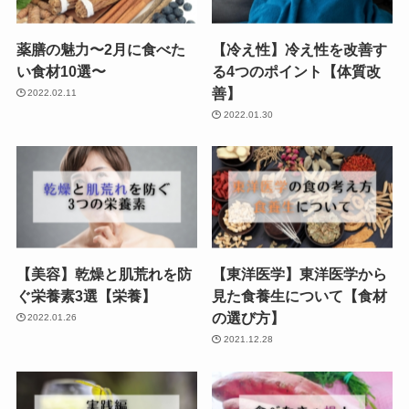
薬膳の魅力〜2月に食べた
【冷え性】冷え性を改善す
い食材10選〜
る4つのポイント【体質改
善】
2022.02.11
2022.01.30
【美容】乾燥と肌荒れを防
【東洋医学】東洋医学から
ぐ栄養素3選【栄養】
見た食養生について【食材
の選び方】
2022.01.26
2021.12.28