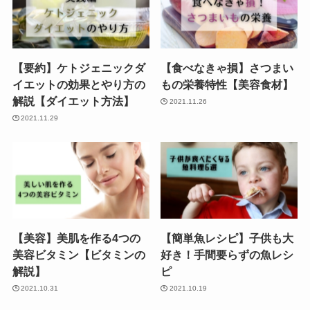
【要約】ケトジェニックダ
【食べなきゃ損】さつまい
イエットの効果とやり方の
もの栄養特性【美容食材】
解説【ダイエット方法】
2021.11.26
2021.11.29
【美容】美肌を作る4つの
【簡単魚レシピ】子供も大
美容ビタミン【ビタミンの
好き！手間要らずの魚レシ
解説】
ピ
2021.10.31
2021.10.19